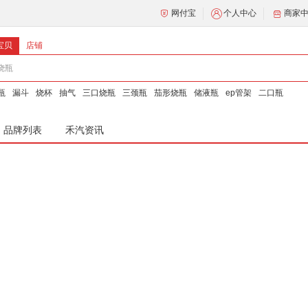
网付宝
个人中心
商家
宝贝
店铺
瓶
漏斗
烧杯
抽气
三口烧瓶
三颈瓶
茄形烧瓶
储液瓶
ep管架
二口瓶
品牌列表
禾汽资讯