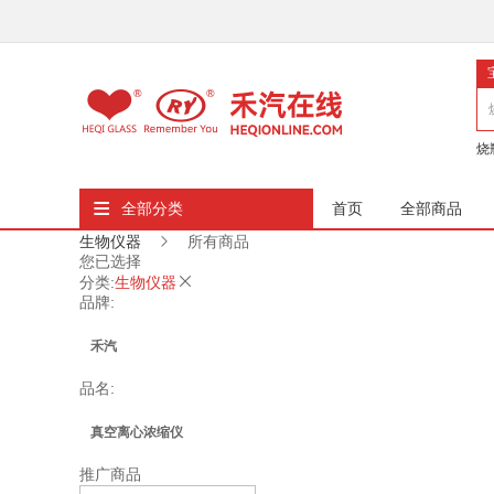
烧
≡
全部分类
首页
全部商品
生物仪器
所有商品
您已选择
分类:
生物仪器
品牌:
禾汽
品名:
净信
真空离心浓缩仪
东联哈尔
推广商品
高通量声波基因组剪切仪
其他