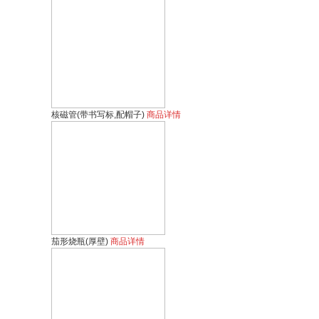
非接触超声波DNA打断仪
高速冷冻研磨均质仪
高速组织研磨机
全自动样品快速研磨仪
核磁管(带书写标,配帽子)
商品详情
三维冷冻研磨仪
单细胞悬液制备仪
冷冻研磨仪
单面普及型洁净工作台
茄形烧瓶(厚壁)
商品详情
斯曼峰电动吸引器
高压均质机
生物安全柜