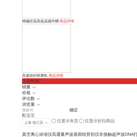
多探头超声细胞破碎机
精确控温高低温循环槽
商品详情
高速组织研磨机
商品详情
上架时间
销量
价格
评论数
浏览量
确定
配送至
仅显示有货
仅显示折扣商品
上海 徐汇区
真空离心浓缩仪
高通量声波基因组剪切仪
非接触超声波DNA