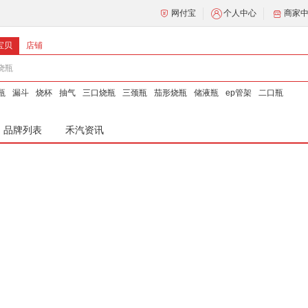
网付宝
个人中心
商家
宝贝
店铺
瓶
漏斗
烧杯
抽气
三口烧瓶
三颈瓶
茄形烧瓶
储液瓶
ep管架
二口瓶
品牌列表
禾汽资讯