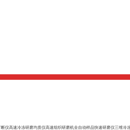
打断仪
高速冷冻研磨均质仪
高速组织研磨机
全自动样品快速研磨仪
三维冷